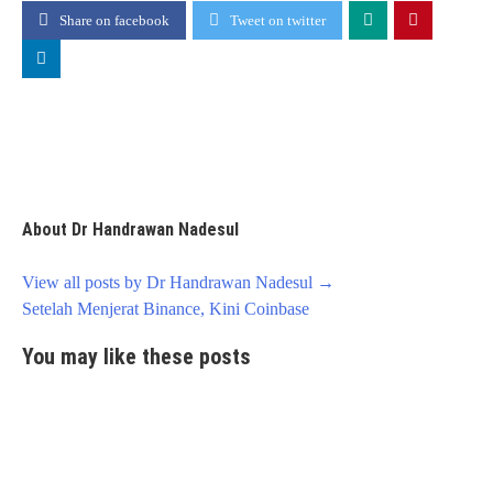
Share on facebook
Tweet on twitter
About Dr Handrawan Nadesul
View all posts by Dr Handrawan Nadesul
→
Post
Setelah Menjerat Binance, Kini Coinbase
navigation
You may like these posts