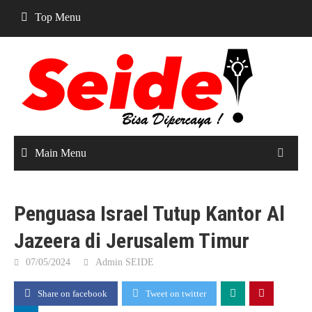
Skip
Top Menu
to
content
Main Menu
Penguasa Israel Tutup Kantor Al
Jazeera di Jerusalem Timur
07/05/2024
Admin SEIDE
Share on facebook
Tweet on twitter