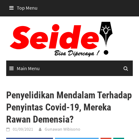
Skip
Top Menu
to
content
Main Menu
Penyelidikan Mendalam Terhadap
Penyintas Covid-19, Mereka
Rawan Demensia?
01/09/2021
Gunawan Wibisono