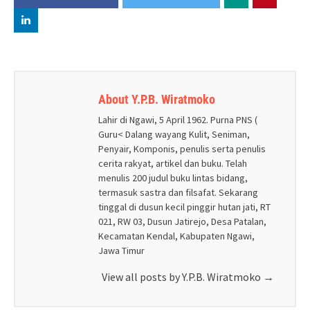
About Y.P.B. Wiratmoko
Lahir di Ngawi, 5 April 1962. Purna PNS (
Guru< Dalang wayang Kulit, Seniman,
Penyair, Komponis, penulis serta penulis
cerita rakyat, artikel dan buku. Telah
menulis 200 judul buku lintas bidang,
termasuk sastra dan filsafat. Sekarang
tinggal di dusun kecil pinggir hutan jati, RT
021, RW 03, Dusun Jatirejo, Desa Patalan,
Kecamatan Kendal, Kabupaten Ngawi,
Jawa Timur
View all posts by Y.P.B. Wiratmoko
→