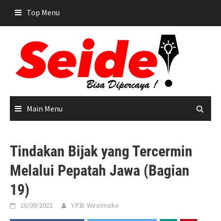
Skip
Top Menu
to
content
Main Menu
Tindakan Bijak yang Tercermin
Melalui Pepatah Jawa (Bagian
19)
20/09/2022
Y.P.B. Wiratmoko