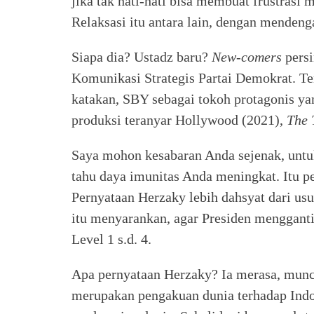
jika tak hati-hati bisa membuat frustrasi 
Relaksasi itu antara lain, dengan menden
Siapa dia? Ustadz baru?
New-comers
persi
Komunikasi Strategis Partai Demokrat. Ten
katakan, SBY sebagai tokoh protagonis ya
produksi teranyar Hollywood (2021),
The 
Saya mohon kesabaran Anda sejenak, untuk
tahu daya imunitas Anda meningkat. Itu p
Pernyataan Herzaky lebih dahsyat dari us
itu menyarankan, agar Presiden menggant
Level 1 s.d. 4.
Apa pernyataan Herzaky? Ia merasa, mun
merupakan pengakuan dunia terhadap Indo