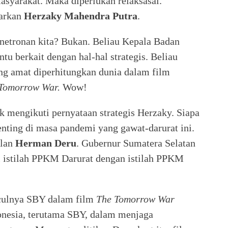
masyarakat. Maka diperlukan relaksasai.
garkan
Herzaky Mahendra Putra
.
netronan kita? Bukan. Beliau Kepala Badan
tu berkait dengan hal-hal strategis. Beliau
ng amat diperhitungkan dunia dalam film
Tomorrow War.
Wow!
 mengikuti pernyataan strategis Herzaky. Siapa
enting di masa pandemi yang gawat-darurat ini.
ulan
Herman Deru
. Gubernur Sumatera Selatan
i istilah PPKM Darurat dengan istilah PPKM
culnya SBY dalam film
The Tomorrow War
nesia, terutama SBY, dalam menjaga