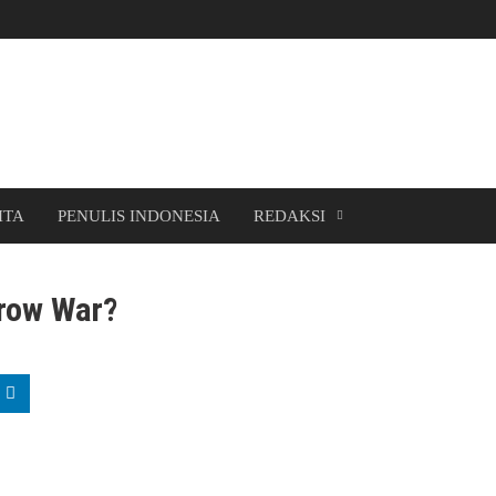
ITA
PENULIS INDONESIA
REDAKSI
row War?