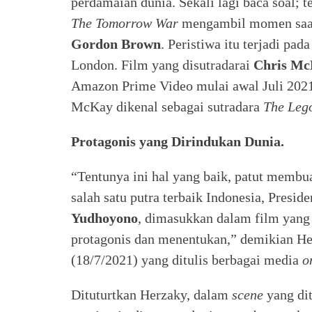
perdamaian dunia. Sekali lagi baca soal; 
The Tomorrow War
mengambil momen saat
Gordon Brown
. Peristiwa itu terjadi pa
London. Film yang disutradarai
Chris M
Amazon Prime Video mulai awal Juli 2021 l
McKay dikenal sebagai sutradara
The Leg
Protagonis yang Dirindukan Dunia.
“Tentunya ini hal yang baik, patut membua
salah satu putra terbaik Indonesia, Presi
Yudhoyono
, dimasukkan dalam film yang 
protagonis dan menentukan,” demikian He
(18/7/2021) yang ditulis berbagai media
o
Dituturtkan Herzaky, dalam
scene
yang dit