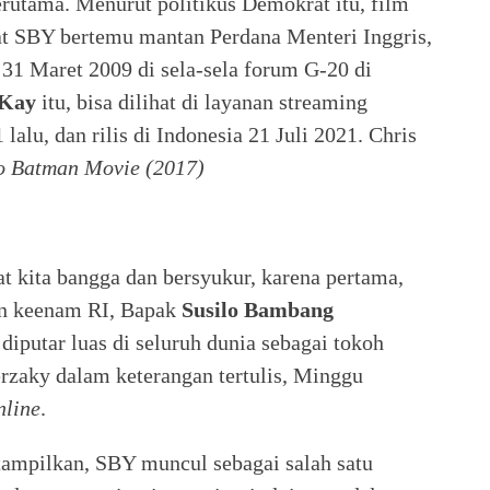
terutama. Menurut politikus Demokrat itu, film
 SBY bertemu mantan Perdana Menteri Inggris,
da 31 Maret 2009 di sela-sela forum G-20 di
cKay
itu, bisa dilihat di layanan streaming
alu, dan rilis di Indonesia 21 Juli 2021. Chris
o Batman Movie (2017)
t kita bangga dan bersyukur, karena pertama,
den keenam RI, Bapak
Susilo Bambang
diputar luas di seluruh dunia sebagai tokoh
rzaky dalam keterangan tertulis, Minggu
nline
.
ampilkan, SBY muncul sebagai salah satu