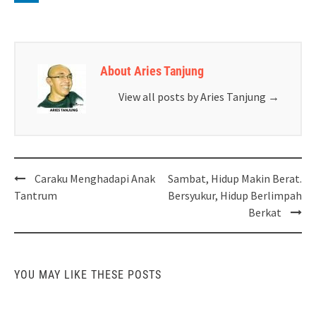
About Aries Tanjung
View all posts by Aries Tanjung
→
Post
Caraku Menghadapi Anak
Sambat, Hidup Makin Berat.
navigation
Tantrum
Bersyukur, Hidup Berlimpah
Berkat
YOU MAY LIKE THESE POSTS