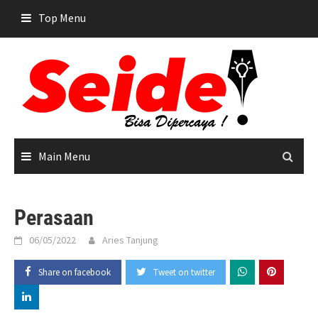
Skip
Top Menu
to
content
Main Menu
Perasaan
06/05/2022
Aries Tanjung
Share on facebook
Tweet on twitter