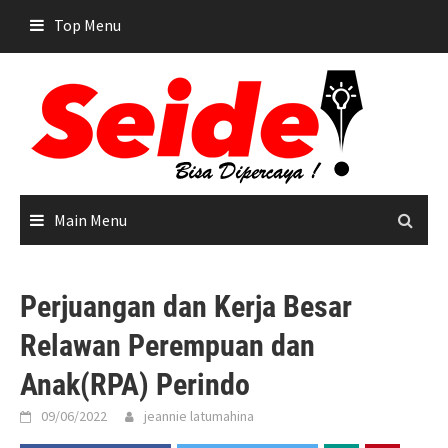
Skip
Top Menu
to
content
Main Menu
Perjuangan dan Kerja Besar
Relawan Perempuan dan
Anak(RPA) Perindo
09/06/2022
jeannie latumahina