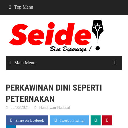
Skip
Top Menu
to
content
Main Menu
PERKAWINAN DINI SEPERTI
PETERNAKAN
22/06/2021
Handawan Nadesul
Share on facebook
Tweet on twitter