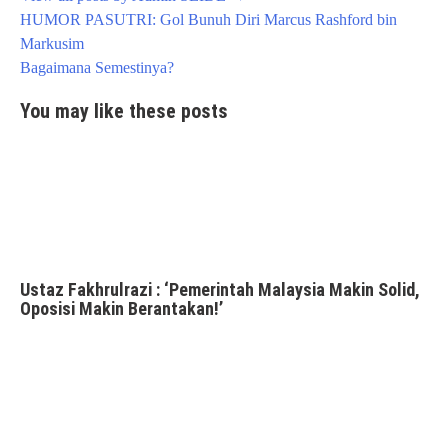
Post
HUMOR PASUTRI: Gol Bunuh Diri Marcus Rashford bin
navigation
Markusim
Bagaimana Semestinya?
You may like these posts
Ustaz Fakhrulrazi : ‘Pemerintah Malaysia Makin Solid,
Oposisi Makin Berantakan!’