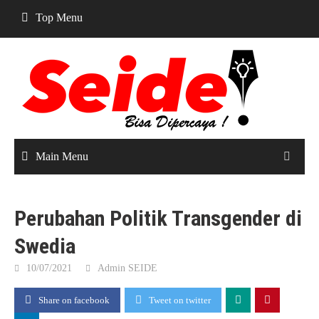
Skip
Top Menu
to
content
Main Menu
Perubahan Politik Transgender di
Swedia
10/07/2021
Admin SEIDE
Share on facebook
Tweet on twitter