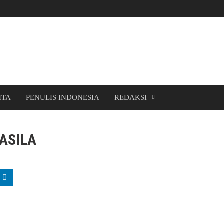
ITA
PENULIS INDONESIA
REDAKSI
ASILA