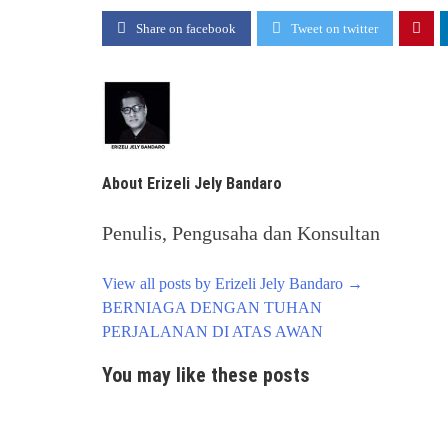
Share on facebook
Tweet on twitter
About Erizeli Jely Bandaro
Penulis, Pengusaha dan Konsultan
View all posts by Erizeli Jely Bandaro
→
Post
BERNIAGA DENGAN TUHAN
navigation
PERJALANAN DI ATAS AWAN
You may like these posts