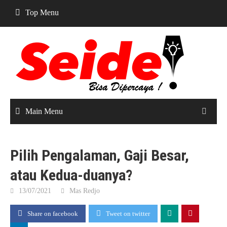
Skip
Top Menu
to
content
Main Menu
Pilih Pengalaman, Gaji Besar,
atau Kedua-duanya?
13/07/2021
Mas Redjo
Share on facebook
Tweet on twitter