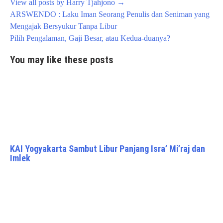
View all posts by Harry Tjahjono
→
Post
ARSWENDO : Laku Iman Seorang Penulis dan Seniman yang
navigation
Mengajak Bersyukur Tanpa Libur
Pilih Pengalaman, Gaji Besar, atau Kedua-duanya?
You may like these posts
KAI Yogyakarta Sambut Libur Panjang Isra’ Mi’raj dan
Imlek