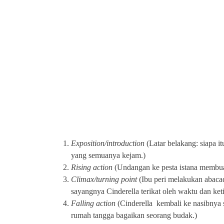
Exposition/introduction
(Latar belakang: siapa it
yang semuanya kejam.)
Rising action
(Undangan ke pesta istana membuatn
Climax/turning point
(Ibu peri melakukan abacada
sayangnya Cinderella terikat oleh waktu dan ketik
Falling action
(Cinderella kembali ke nasibnya 
rumah tangga bagaikan seorang budak.)