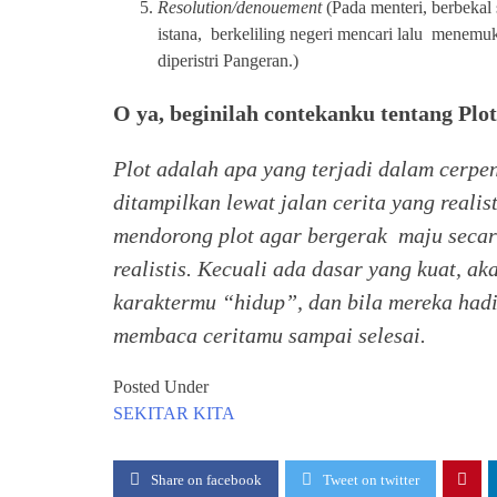
Resolution/denouement
(Pada menteri, berbekal s
istana, berkeliling negeri mencari lalu menemu
diperistri Pangeran.)
O ya, beginilah contekanku tentang Plot
Plot adalah apa yang terjadi dalam cerpen
ditampilkan lewat jalan cerita yang real
mendorong plot agar bergerak maju secar
realistis. Kecuali ada dasar yang kuat, a
karaktermu “hidup”, dan bila mereka had
membaca ceritamu sampai selesai.
Posted Under
SEKITAR KITA
Share on facebook
Tweet on twitter