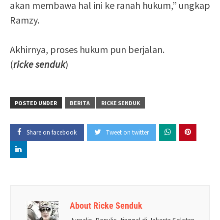
akan membawa hal ini ke ranah hukum,” ungkap
Ramzy.
Akhirnya, proses hukum pun berjalan.
(
ricke senduk
)
POSTED UNDER
BERITA
RICKE SENDUK
Share on facebook
Tweet on twitter
About Ricke Senduk
Jurnalis, Penulis, tinggal di Jakarta Selatan