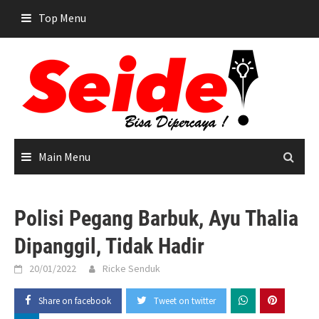
Skip
Top Menu
to
content
Main Menu
Polisi Pegang Barbuk, Ayu Thalia
Dipanggil, Tidak Hadir
20/01/2022
Ricke Senduk
Share on facebook
Tweet on twitter