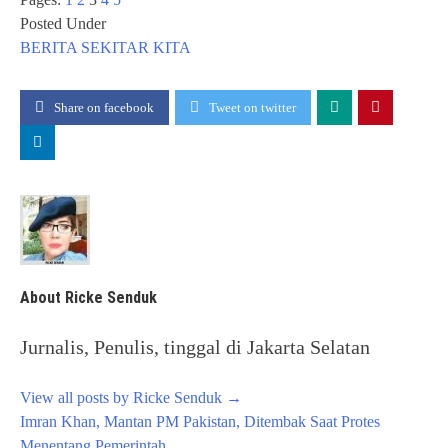
Posted Under
BERITA
SEKITAR KITA
Share on facebook
Tweet on twitter
About Ricke Senduk
Jurnalis, Penulis, tinggal di Jakarta Selatan
View all posts by Ricke Senduk
→
Post
Imran Khan, Mantan PM Pakistan, Ditembak Saat Protes
navigation
Menentang Pemerintah