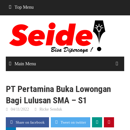
Skip
Top Menu
to
content
Main Menu
PT Pertamina Buka Lowongan
Bagi Lulusan SMA – S1
04/11/2022
Ricke Senduk
Share on facebook
Tweet on twitter