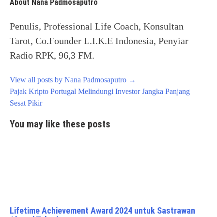
About Nana Padmosaputro
Penulis, Professional Life Coach, Konsultan
Tarot, Co.Founder L.I.K.E Indonesia, Penyiar
Radio RPK, 96,3 FM.
View all posts by Nana Padmosaputro
→
Post
Pajak Kripto Portugal Melindungi Investor Jangka Panjang
navigation
Sesat Pikir
You may like these posts
Lifetime Achievement Award 2024 untuk Sastrawan