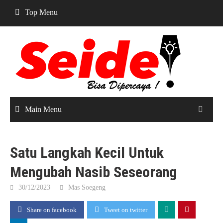
Skip
Top Menu
to
content
Main Menu
Satu Langkah Kecil Untuk
Mengubah Nasib Seseorang
30/12/2023
Mas Soegeng
Share on facebook
Tweet on twitter