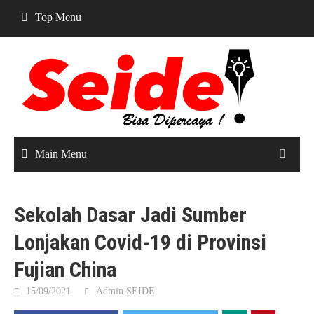
Skip
Top Menu
to
content
Main Menu
Sekolah Dasar Jadi Sumber
Lonjakan Covid-19 di Provinsi
Fujian China
15/09/2021
Admin SEIDE