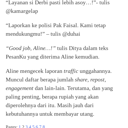
“Layanan si Derbi pasti lebih asoy…!”- tulis
@kamargelap
“Laporkan ke polisi Pak Faisal. Kami tetap
mendukungmu!” – tulis @duhai
“Good job, Aline…!”
tulis Ditya dalam teks
PesanKu yang diterima Aline kemudian.
Aline mengecek laporan
traffic
unggahannya.
Muncul daftar berapa jumlah
share, repost,
engagement
dan lain-lain. Terutama, dan yang
paling penting, berapa rupiah yang akan
diperolehnya dari itu. Masih jauh dari
kebutuhannya untuk membayar utang.
Pages:
1
2
3
4
5
6
7
8