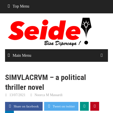
Skip
Top Menu
to
content
Main Menu
SIMVLACRVM – a political
thriller novel
13/07/2021
Noorca M Massardi
Share on facebook
Tweet on twitter