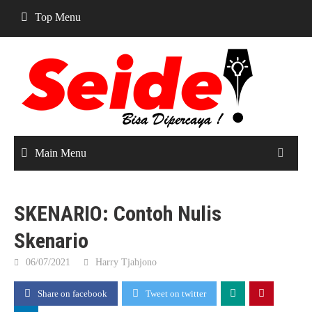
Skip
Top Menu
to
content
Main Menu
SKENARIO: Contoh Nulis
Skenario
06/07/2021
Harry Tjahjono
Share on facebook
Tweet on twitter