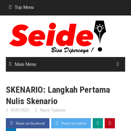
Skip
Top Menu
to
content
Main Menu
SKENARIO: Langkah Pertama
Nulis Skenario
05/07/2021
Harry Tjahjono
Share on facebook
Tweet on twitter