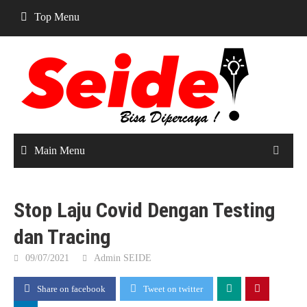
Skip
Top Menu
to
content
Main Menu
Stop Laju Covid Dengan Testing
dan Tracing
09/07/2021
Admin SEIDE
Share on facebook
Tweet on twitter