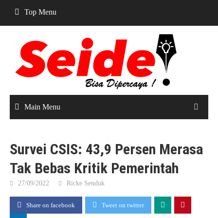
Skip
Top Menu
to
content
Main Menu
Survei CSIS: 43,9 Persen Merasa
Tak Bebas Kritik Pemerintah
27/09/2022
Ricke Senduk
Share on facebook
Tweet on twitter