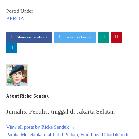
Posted Under
BERITA
Share on facebook
Tweet on twitter
About Ricke Senduk
Jurnalis, Penulis, tinggal di Jakarta Selatan
View all posts by Ricke Senduk
→
Post
Panitia Menetapkan 54 Judul Pilihan, Film Laga Ditiadakan di