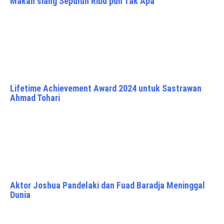
Makan siang Sepuluh Ribu pun Tak Apa
Lifetime Achievement Award 2024 untuk Sastrawan
Ahmad Tohari
Aktor Joshua Pandelaki dan Fuad Baradja Meninggal
Dunia