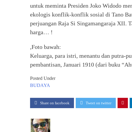
untuk meminta Presiden Joko Widodo me
ekologis konflik-konflik sosial di Tano B
perjuangan Raja Si Singamangaraja XII. T
harga… !
,Foto bawah:
Keluarga, para istri, menantu dan putra-p
pembantisan, Januari 1910 (dari buku “A
Posted Under
BUDAYA
Share on facebook
Tweet on twitter