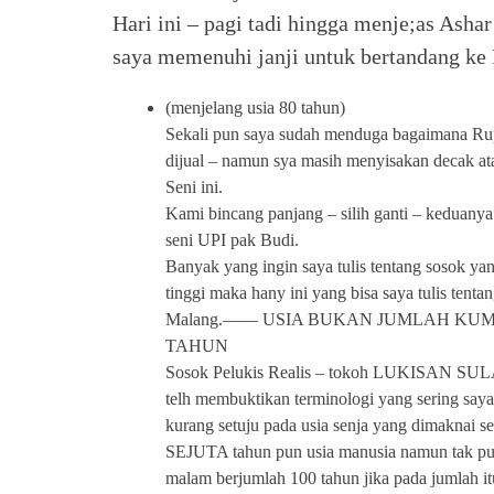
Hari ini – pagi tadi hingga menje;as Asha
saya memenuhi janji untuk bertandang k
(menjelang usia 80 tahun)
Sekali pun saya sudah menduga bagaimana R
dijual – namun sya masih menyisakan decak at
Seni ini.
Kami bincang panjang – silih ganti – keduany
seni UPI pak Budi.
Banyak yang ingin saya tulis tentang sosok y
tinggi maka hany ini yang bisa saya tulis ten
Malang.—— USIA BUKAN JUMLAH KU
TAHUN
Sosok Pelukis Realis – tokoh LUKISAN SU
telh membuktikan terminologi yang sering s
kurang setuju pada usia senja yang dimaknai 
SEJUTA tahun pun usia manusia namun tak p
malam berjumlah 100 tahun jika pada jumlah it