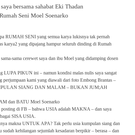
r saya bersama sahabat Eki Thadan
e Rumah Seni Moel Soenarko
upa RUMAH SENI yang semua karya lukisnya tak pernah
as karya2 yang dipajang hampur seluruh dinding di Rumah
a sama-sama cerewet saya dan ibu Moel yang didamping dosen
ang LUPA PIKUN ini – namun kondisi malas nulis saya sangat
tang perjumpaan kami yang diawali dari foto Embong Brantas –
MPULAN SIANG DAN MALAM – BUKAN JUM;AH
LAM dan BATU Moel Soenarko
aya posting di FB – bahwa USIA adalah MAKNA – dan saya
sebagai SISA USIA.
unya makna UNTUK APA? Tak perlu usia kumpulan siang dan
u sudah kehilangan sejumlah kesadaran berpikir – berasa – dan