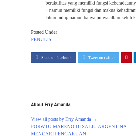
beraktifitas yang memiliki fungsi keberadaann
– namun memiliki fungsi dan makna kehadiranny
tahun hidup namun hanya punya albun keluh kes
Posted Under
PENULIS
Share on facebook
Tweet on twitter
About Erry Amanda
View all posts by Erry Amanda
→
Post
PORWTO MARENO DI SALJU ARGENTINA
navigation
MENCARI PENGAKUAN