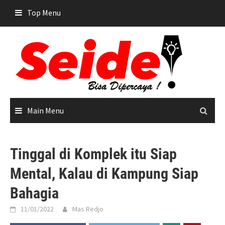
Skip
Top Menu
to
content
Main Menu
Tinggal di Komplek itu Siap
Mental, Kalau di Kampung Siap
Bahagia
11/01/2022
Mas Redjo