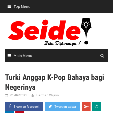
Skip
Top Menu
to
content
Main Menu
Turki Anggap K-Pop Bahaya bagi
Negerinya
01/09/2021
Herman Wijaya
Share on facebook
Tweet on twitter