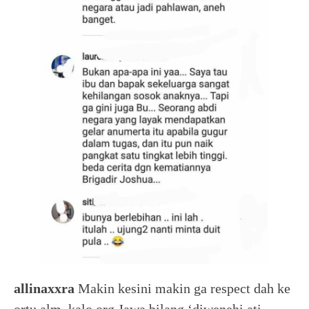
allinaxxra
Makin kesini makin ga respect dah ke
ortu alm. kalo org Jawa bilang ‘diwenehi ati