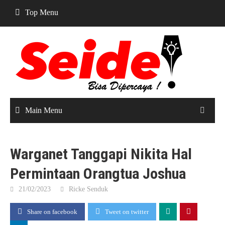
Skip
Top Menu
to
content
Main Menu
Warganet Tanggapi Nikita Hal
Permintaan Orangtua Joshua
21/02/2023
Ricke Senduk
Share on facebook
Tweet on twitter