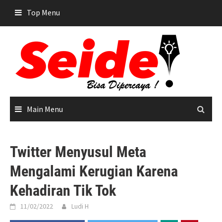
Skip
Top Menu
to
content
Main Menu
Twitter Menyusul Meta
Mengalami Kerugian Karena
Kehadiran Tik Tok
11/02/2022
Ludi H