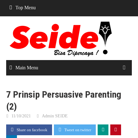
Skip
Top Menu
to
content
Main Menu
7 Prinsip Persuasive Parenting
(2)
11/10/2021
Admin SEIDE
Share on facebook
Tweet on twitter