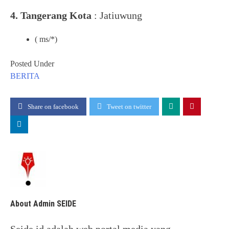
4. Tangerang Kota
: Jatiuwung
( ms/*)
Posted Under
BERITA
Share on facebook
Tweet on twitter
About Admin SEIDE
Seide.id adalah web portal media yang