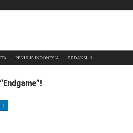
ITA
PENULIS INDONESIA
REDAKSI
 “Endgame”!