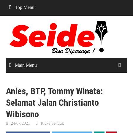
Skip
Top Menu
to
content
Main Menu
Anies, BTP, Tommy Winata:
Selamat Jalan Christianto
Wibisono
24/07/2021
Ricke Senduk