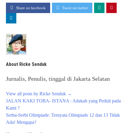
Share on facebook
Tweet on twitter
About Ricke Senduk
Jurnalis, Penulis, tinggal di Jakarta Selatan
View all posts by Ricke Senduk
→
Post
JALAN KAKI TOBA- ISTANA : Adakah yang Peduli pada
navigation
Kami ?
Serba-Serbi Olimpiade: Ternyata Olimpiade 12 dan 13 Tidak
Ada! Mengapa?