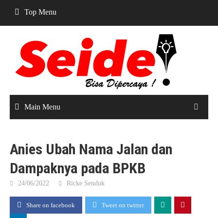
Skip
Top Menu
to
content
Main Menu
Anies Ubah Nama Jalan dan
Dampaknya pada BPKB
24/06/2022
Ricke Senduk
Share on facebook
Tweet on twitter