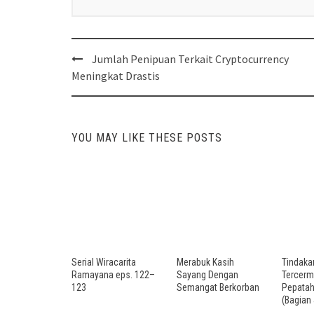
Post
Jumlah Penipuan Terkait Cryptocurrency
navigation
Meningkat Drastis
YOU MAY LIKE THESE POSTS
Serial Wiracarita
Merabuk Kasih
Tindaka
Ramayana eps. 122–
Sayang Dengan
Tercerm
123
Semangat Berkorban
Pepata
(Bagian 