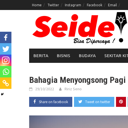
Skip
Home
Twitter
Instagram
Facebook
Email
to
content
BERITA
BISNIS
BUDAYA
SEKITAR KI
Bahagia Menyongsong Pagi
29/10/2022
Ririz Seno
Share on facebook
Tweet on twitter