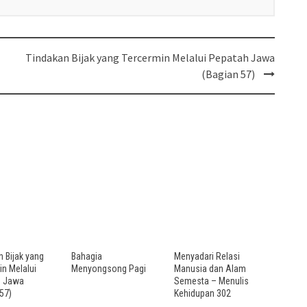
Tindakan Bijak yang Tercermin Melalui Pepatah Jawa
(Bagian 57)
n Bijak yang
Bahagia
Menyadari Relasi
in Melalui
Menyongsong Pagi
Manusia dan Alam
h Jawa
Semesta – Menulis
57)
Kehidupan 302