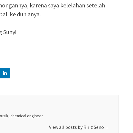
mongannya, karena saya kelelahan setelah
ali ke dunianya.
g Sunyi
musik, chemical engineer.
View all posts by Ririz Seno
→