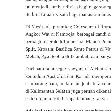
ini menjadi sumber divisa bagi negara-n
itu kini tujuan wisata bagi manusia-manu
Di Mesir ada piramida; Coloseum di Roma
Angkor Wat di Kamboja; berbagai candi d
berbagai daerah di Indonesia; Mancu Pichu
Split, Kroasia; Basilica Santo Petrus di V
Mekah, Aya Sophia di Istambul, dan ban
Dari batu pula negara-negara di Afrika se
kemudian Australia, dan Kanada memperol
sembarang batu, melainkan jenis intan da
di Kalimantan Selatan juga pernah dikenal 
sedikit dan masih berupa tambang rakyat.
Ada lagi satu jenis batu yang membuat seg