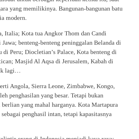
egara yang memilikinya. Bangunan-bangunan batu
sia modern.
, Italia; Kota tua Angkor Thom dan Candi
i Jawa; benteng-benteng peninggalan Belanda di
 di Peru; Diocletian’s Palace, Kota benteng di
atican; Masjid Al Aqsa di Jerusalem, Kabah di
yak lagi…
perti Angola, Sierra Leone, Zimbabwe, Kongo,
eh penghasilan yang besar. Tetapi bukan
n berlian yang mahal harganya. Kota Martapura
sebagai penghasil intan, tetapi kapasitasnya
elintir orang di Indonesia menjadi kaya raya: