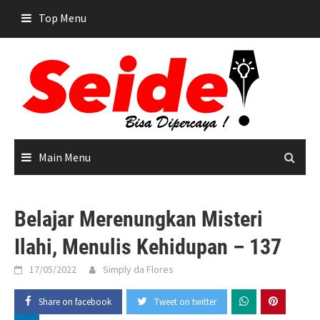
Skip
Top Menu
to
content
Main Menu
Belajar Merenungkan Misteri
Ilahi, Menulis Kehidupan – 137
17/05/2022
Simply da Flores
Share on facebook
Tweet on twitter