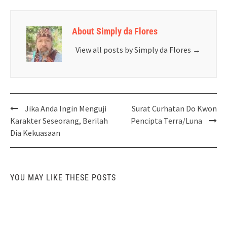
About Simply da Flores
View all posts by Simply da Flores
→
Post
Jika Anda Ingin Menguji
Surat Curhatan Do Kwon
navigation
Karakter Seseorang, Berilah
Pencipta Terra/Luna
Dia Kekuasaan
YOU MAY LIKE THESE POSTS