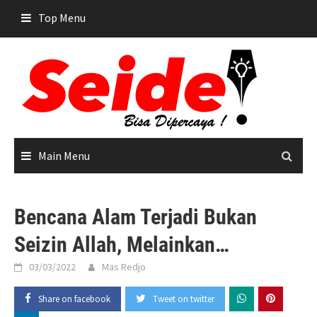
Skip
Top Menu
to
content
Main Menu
Bencana Alam Terjadi Bukan
Seizin Allah, Melainkan…
03/03/2022
Mas Redjo
Share on facebook
Tweet on twitter