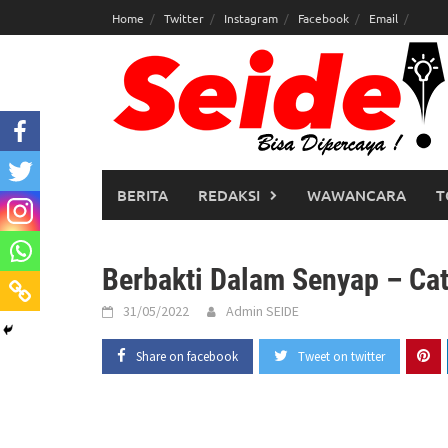
Skip
Home
Twitter
Instagram
Facebook
Email
to
content
BERITA
REDAKSI
WAWANCARA
T
Berbakti Dalam Senyap – Ca
31/05/2022
Admin SEIDE
Share on facebook
Tweet on twitter