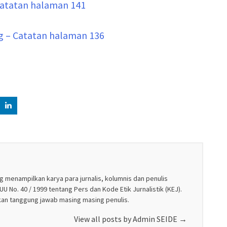
 Catatan halaman 141
g – Catatan halaman 136
g menampilkan karya para jurnalis, kolumnis dan penulis
U No. 40 / 1999 tentang Pers dan Kode Etik Jurnalistik (KEJ).
akan tanggung jawab masing masing penulis.
View all posts by Admin SEIDE
→