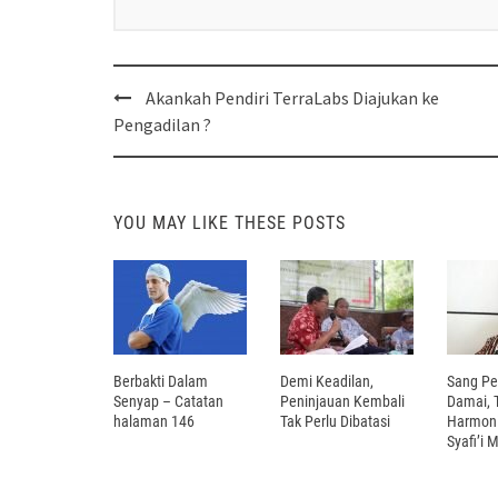
Post
Akankah Pendiri TerraLabs Diajukan ke
navigation
Pengadilan ?
YOU MAY LIKE THESE POSTS
Berbakti Dalam
Demi Keadilan,
Sang P
Senyap – Catatan
Peninjauan Kembali
Damai, 
halaman 146
Tak Perlu Dibatasi
Harmoni
Syafi’i M