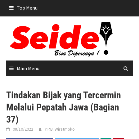
Skip
Top Menu
to
content
Main Menu
Tindakan Bijak yang Tercermin
Melalui Pepatah Jawa (Bagian
37)
08/10/2022
Y.P.B. Wiratmoko