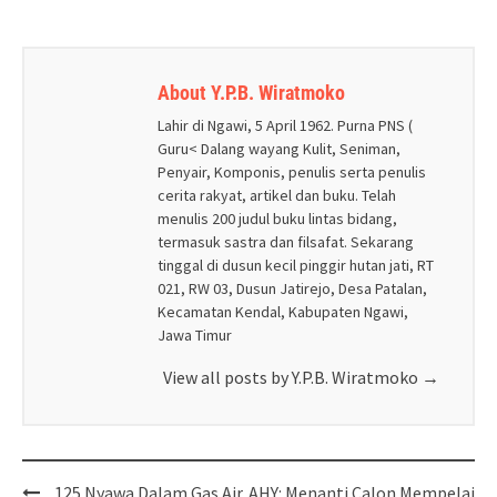
About Y.P.B. Wiratmoko
Lahir di Ngawi, 5 April 1962. Purna PNS (
Guru< Dalang wayang Kulit, Seniman,
Penyair, Komponis, penulis serta penulis
cerita rakyat, artikel dan buku. Telah
menulis 200 judul buku lintas bidang,
termasuk sastra dan filsafat. Sekarang
tinggal di dusun kecil pinggir hutan jati, RT
021, RW 03, Dusun Jatirejo, Desa Patalan,
Kecamatan Kendal, Kabupaten Ngawi,
Jawa Timur
View all posts by Y.P.B. Wiratmoko
→
Post
125 Nyawa Dalam Gas Air
AHY: Menanti Calon Mempelai