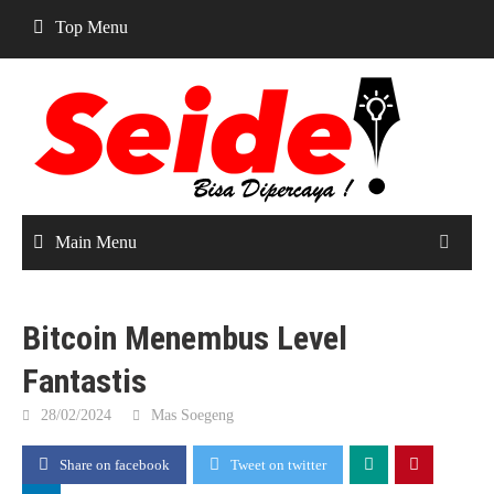
Skip
Top Menu
to
content
Main Menu
Bitcoin Menembus Level
Fantastis
28/02/2024
Mas Soegeng
Share on facebook
Tweet on twitter