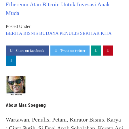
Ethereum Atau Bitcoin Untuk Invesasi Anak
Muda
Posted Under
BERITA
BISNIS
BUDAYA
PENULIS
SEKITAR KITA
Share on facebook
Tweet on twitter
About Mas Soegeng
Wartawan, Penulis, Petani, Kurator Bisnis. Karya
: Cinta Putih, Si Doel Anak Sekolahan, Kereta Api