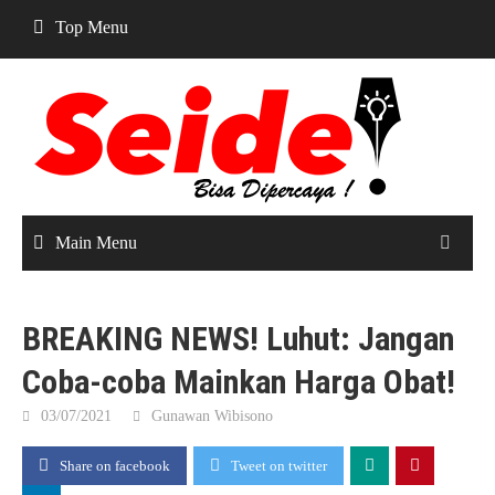
Skip
Top Menu
to
content
Main Menu
BREAKING NEWS! Luhut: Jangan
Coba-coba Mainkan Harga Obat!
03/07/2021
Gunawan Wibisono
Share on facebook
Tweet on twitter