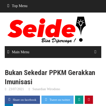
Skip
Top Menu
to
content
Main Menu
Bukan Sekedar PPKM Gerakkan
Imunisasi
23/07/2021
Sunardian Wirodono
Share on facebook
Tweet on twitter