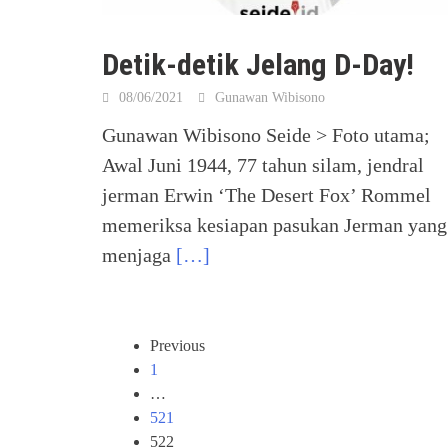
Detik-detik Jelang D-Day!
08/06/2021
Gunawan Wibisono
Gunawan Wibisono Seide > Foto utama;
Awal Juni 1944, 77 tahun silam, jendral
jerman Erwin ‘The Desert Fox’ Rommel
memeriksa kesiapan pasukan Jerman yang
menjaga
[…]
Posts
Previous
navigation
1
…
521
522