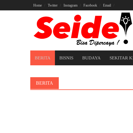
Skip
Home
Twitter
Instagram
Facebook
Email
to
content
BERITA
BISNIS
BUDAYA
SEKITAR K
BERITA