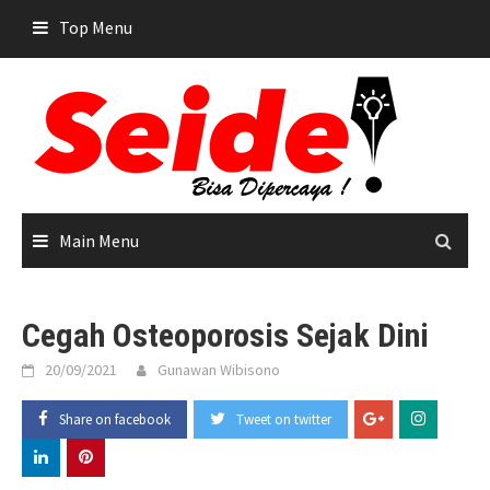
Skip
Top Menu
to
content
Main Menu
Cegah Osteoporosis Sejak Dini
20/09/2021
Gunawan Wibisono
Share on facebook
Tweet on twitter