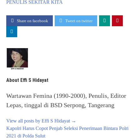
PENULIS
SEKITAR KITA
Share on facebook
Tweet on twitter
About Effi S Hidayat
Wartawan Femina (1990-2000), Penulis, Editor
Lepas, tinggal di BSD Serpong, Tangerang
View all posts by Effi S Hidayat
→
Post
Kapolri Harus Copot Penjab Seleksi Penerimaan Bintara Polri
navigation
2021 di Polda Sulut