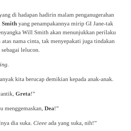
yang di hadapan hadirin malam penganugerahan
t Smith
yang penampakannya mirip GI Jane-tak
enyangka Will Smith akan menunjukkan perilaku
 atas nama cinta, tak menyepakati juga tindakan
sebagai lelucon.
ing
.
banyak kita berucap demikian kepada anak-anak.
antik,
Greta
!”
mu menggemaskan,
Dea
!”
nya dia suka.
Cieee
ada yang suka, nih!”