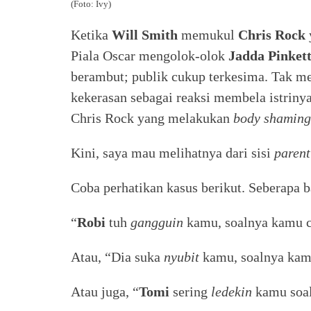
(Foto: Ivy)
Ketika
Will Smith
memukul
Chris Rock
Piala Oscar mengolok-olok
Jadda Pinket
berambut; publik cukup terkesima. Tak m
kekerasan sebagai reaksi membela istrinya
Chris Rock yang melakukan
body shaming
Kini, saya mau melihatnya dari sisi
parent
Coba perhatikan kasus berikut. Seberapa 
“
Robi
tuh
gangguin
kamu, soalnya kamu c
Atau, “Dia suka
nyubit
kamu, soalnya ka
Atau juga, “
Tomi
sering
ledekin
kamu soal