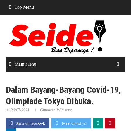
Skip
Top Menu
to
content
Main Menu
Dalam Bayang-Bayang Covid-19,
Olimpiade Tokyo Dibuka.
24/07/2021
Gunawan Wibisono
Share on facebook
Tweet on twitter