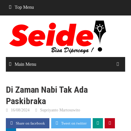
Skip
Top Menu
to
content
Main Menu
Di Zaman Nabi Tak Ada
Paskibraka
16/08/2024
Supriyanto Martosuwito
Share on facebook
Tweet on twitter