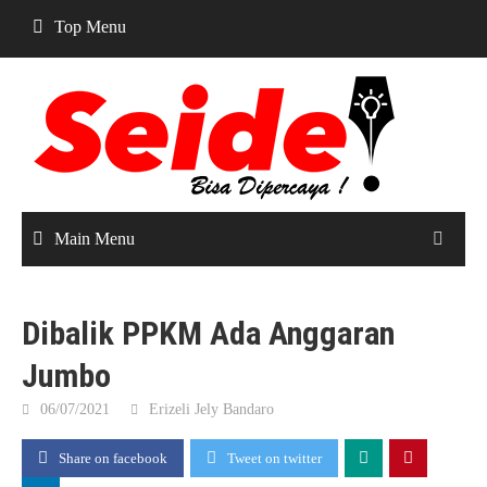
Skip
Top Menu
to
content
Main Menu
Dibalik PPKM Ada Anggaran
Jumbo
06/07/2021
Erizeli Jely Bandaro
Share on facebook
Tweet on twitter